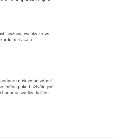
ti snižovat vysoký krevní
okardu, mrtvice a
a podporu duševního zdraví.
 zejména pokud užíváte jiné
že budeme svědky dalšího