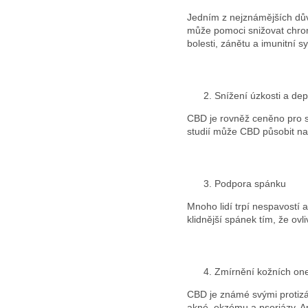
Jedním z nejznámějších důvo
může pomoci snižovat chroni
bolesti, zánětu a imunitní 
Snížení úzkosti a dep
CBD je rovněž ceněno pro s
studií může CBD působit na
Podpora spánku
Mnoho lidí trpí nespavostí
klidnější spánek tím, že ovl
Zmírnění kožních o
CBD je známé svými protizá
akné, ekzému a psoriázy. A