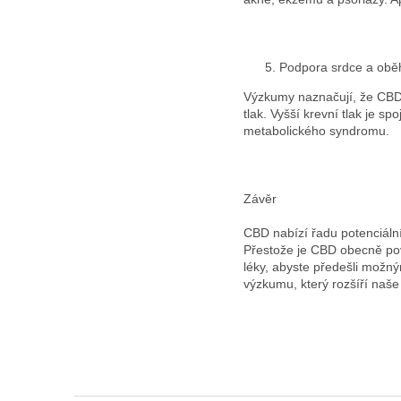
Podpora srdce a ob
Výzkumy naznačují, že CBD 
tlak. Vyšší krevní tlak je s
metabolického syndromu.
Závěr
CBD nabízí řadu potenciální
Přestože je CBD obecně pov
léky, abyste předešli možn
výzkumu, který rozšíří naš