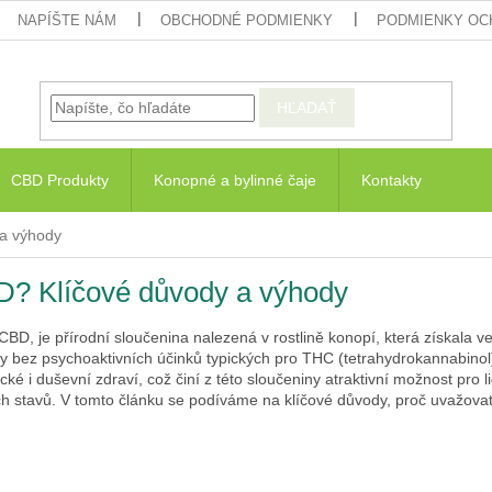
NAPÍŠTE NÁM
OBCHODNÉ PODMIENKY
PODMIENKY OC
HĽADAŤ
CBD Produkty
Konopné a bylinné čaje
Kontakty
 a výhody
D? Klíčové důvody a výhody
CBD, je přírodní sloučenina nalezená v rostlině konopí, která získala v
sy bez psychoaktivních účinků typických pro THC (tetrahydrokannabinol
cké i duševní zdraví, což činí z této sloučeniny atraktivní možnost pro li
ch stavů. V tomto článku se podíváme na klíčové důvody, proč uvažova