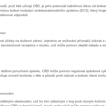
dů, proč lidé užívají CBD, je jeho potenciál nabídnout úlevu od bolest
ckou bolest modulací endokanabinoidního systému (ECS), který hraje k
systémové odpovědi.
resí
vé účinky na duševní zdraví, zejména ve snižování příznaků úzkosti a 
 serotoninové receptory v mozku, což může pomoci zlepšit náladu a soc
 a dalšími poruchami spánku. CBD může pomoci regulovat spánkové cykl
ivňuje úroveň kortizolu v těle a působí proti úzkosti a bolesti, které m
nemocnění
nětlivými vlastnostmi, což ho činí užitečným v boji proti různým kožn
plikace CBD ve formě krémů, mastí, nebo olejů může pomoci snižovat 