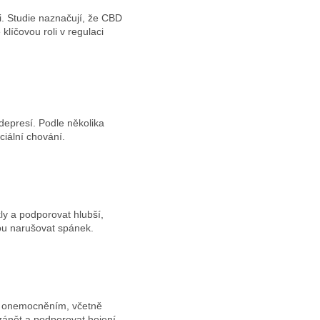
i. Studie naznačují, že CBD
líčovou roli v regulaci
depresí. Podle několika
iální chování.
y a podporovat hlubší,
ohou narušovat spánek.
ím onemocněním, včetně
zánět a podporovat hojení.