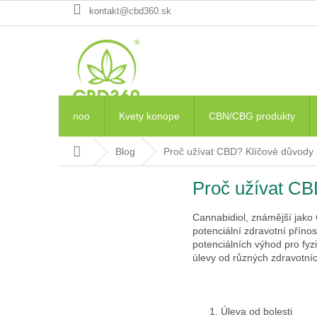
Prejsť
kontakt@cbd360.sk
na
obsah
noo
Kvety konope
CBN/CBG produkty
Domov
Blog
Proč užívat CBD? Klíčové důvody
Proč užívat CB
Cannabidiol, známější jako 
potenciální zdravotní příno
potenciálních výhod pro fyzi
úlevy od různých zdravotní
Úleva od bolesti