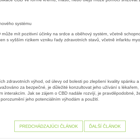
ěhového systému
může mít pozitivní účinky na srdce a oběhový systém, včetně schopnos
pojen s vyšším rizikem vzniku řady zdravotních stavů, včetně infarktu my
ch zdravotních výhod, od úlevy od bolesti po zlepšení kvality spánku 
ažováno za bezpečné, je důležité konzultovat jeho užívání s lékařem,
ým interakcím. Jak se zájem o CBD nadále rozvíjí, je pravděpodobné, 
e porozumění jeho potenciálním výhodám a použití.
PREDCHÁDZAJÚCI ČLÁNOK
ĎALŠÍ ČLÁNOK