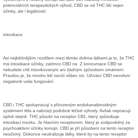
potenciálních terapeutických výhod, CBD se od THC liší nejen
účinky, ale i legálností.
intoxikace
Asi nejběžnějším rozdílem mezi těmito dvěma látkami je to, že THC
má intoxikace účinky, zatímco CBD ne. Z konzumace CBD se
nebudete cítit intoxikovaným ani žádným způsobem omámení.
Pravdou je, že mnoho lidí necítí vůbec nic. Užívání CBD neovlivní
negativně vaše fungování.
CBD i THC spolupracují s přirozeným endokanabinoidným
systémem těla a nabízejí podobné léčivé výhody. Avšak nepracují
úplně stejně. THC působí na receptor CB1, který způsobuje
intoxikaci mozku. Je hlavním receptorem, který je zodpovědný za
psychoaktivní účinky konopí. CBD je při působení na tento receptor
neúčinný. Dokonce neutralizuje látky, které by na tento receptor