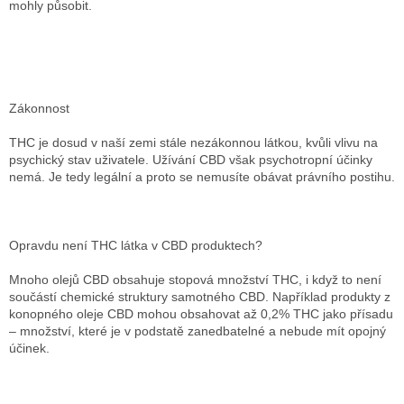
mohly působit.
Zákonnost
THC je dosud v naší zemi stále nezákonnou látkou, kvůli vlivu na
psychický stav uživatele. Užívání CBD však psychotropní účinky
nemá. Je tedy legální a proto se nemusíte obávat právního postihu.
Opravdu není THC látka v CBD produktech?
Mnoho olejů CBD obsahuje stopová množství THC, i když to není
součástí chemické struktury samotného CBD. Například produkty z
konopného oleje CBD mohou obsahovat až 0,2% THC jako přísadu
– množství, které je v podstatě zanedbatelné a nebude mít opojný
účinek.