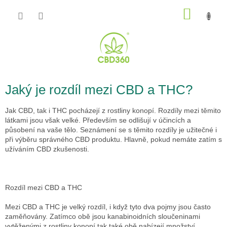
Prejsť
NÁKU
na
obsah
KOŠÍK
Jaký je rozdíl mezi CBD a THC?
Jak CBD, tak i THC pocházejí z rostliny konopí. Rozdíly mezi těmito
látkami jsou však velké. Především se odlišují v účincích a
působení na vaše tělo. Seznámení se s těmito rozdíly je užitečné i
při výběru správného CBD produktu. Hlavně, pokud nemáte zatím s
užíváním CBD zkušenosti.
Rozdíl mezi CBD a THC
Mezi CBD a THC je velký rozdíl, i když tyto dva pojmy jsou často
zaměňovány. Zatímco obě jsou kanabinoidních sloučeninami
vytěženými z rostliny konopí tak také obě nabízejí množství