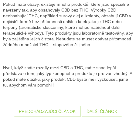
Pokud máte obavy, existuje mnoho produktů, které jsou speciálně
navrženy tak, aby obsahovaly CBD bez THC. Výrobky CBD
neobsahující THC, například surový olej a izolanty, obsahují CBD v
nejčistší formě bez přítomnosti dalších látek jako je THC nebo
terpeny (aromatické sloučeniny, které mohou nabídnout další
terapeutické výhody). Tyto produkty jsou laboratorně testovány, aby
byla zajištěna jejich čistota. Nebudete se muset obávat přítomnosti
žádného množství THC – stopového či jiného.
Nyní, když znáte rozdíly mezi CBD a THC, máte snad lepší
představu o tom, jaký typ konopného produktu je pro vás vhodný. A
pokud máte otázku, jaký produkt CBD byste měli vyzkoušet, jsme
tu, abychom vám pomohli!
PREDCHÁDZAJÚCI ČLÁNOK
ĎALŠÍ ČLÁNOK
Z
á