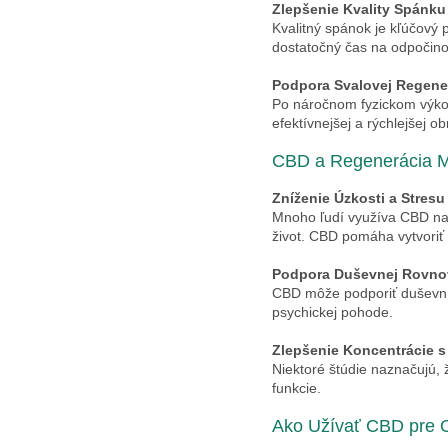
Zlepšenie Kvality Spánku
Kvalitný spánok je kľúčový 
dostatočný čas na odpočin
Podpora Svalovej Regene
Po náročnom fyzickom výkon
efektívnejšej a rýchlejšej o
CBD a Regenerácia M
Zníženie Úzkosti a Stresu
Mnoho ľudí využíva CBD na 
život. CBD pomáha vytvoriť 
Podpora Duševnej Rovno
CBD môže podporiť duševnú 
psychickej pohode.
Zlepšenie Koncentrácie 
Niektoré štúdie naznačujú, 
funkcie.
Ako Užívať CBD pre 