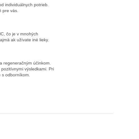
d individuálnych potrieb.
 pre vás.
HC, čo je v mnohých
ajmä ak užívate iné lieky.
m a regeneračným účinkom.
pozitívnymi výsledkami. Pri
ie s odborníkom.