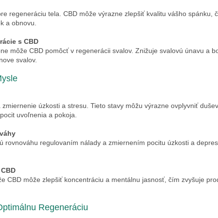
pre regeneráciu tela. CBD môže výrazne zlepšiť kvalitu vášho spánku, 
ok a obnovu.
rácie s CBD
e môže CBD pomôcť v regenerácii svalov. Znižuje svalovú únavu a bol
bnove svalov.
ysle
zmiernenie úzkosti a stresu. Tieto stavy môžu výrazne ovplyvniť duš
pocit uvoľnenia a pokoja.
váhy
rovnováhu regulovaním nálady a zmiernením pocitu úzkosti a depresie
s CBD
že CBD môže zlepšiť koncentráciu a mentálnu jasnosť, čím zvyšuje prod
Optimálnu Regeneráciu