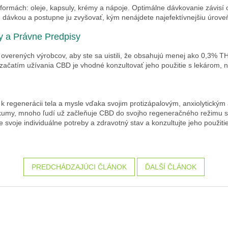
ormách: oleje, kapsuly, krémy a nápoje. Optimálne dávkovanie závisí o
 dávkou a postupne ju zvyšovať, kým nenájdete najefektívnejšiu úroveň
 a Právne Predpisy
 overených výrobcov, aby ste sa uistili, že obsahujú menej ako 0,3% T
d začatím užívania CBD je vhodné konzultovať jeho použitie s lekárom, n
k regenerácii tela a mysle vďaka svojim protizápalovým, anxiolytický
skumy, mnoho ľudí už začleňuje CBD do svojho regeneračného režimu s 
 svoje individuálne potreby a zdravotný stav a konzultujte jeho použit
PREDCHÁDZAJÚCI ČLÁNOK
ĎALŠÍ ČLÁNOK