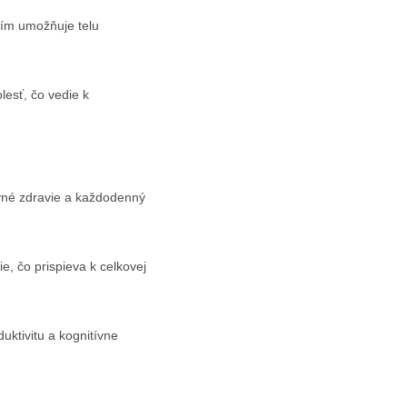
čím umožňuje telu
esť, čo vedie k
evné zdravie a každodenný
, čo prispieva k celkovej
uktivitu a kognitívne