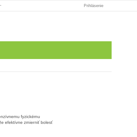
HRANY OSOBNÝCH ÚDAJOV
Prihlásenie
NÁKUPNÝ
Prázdny košík
KOŠÍK
ntenzívnemu fyzickému
že efektívne zmierniť bolesť