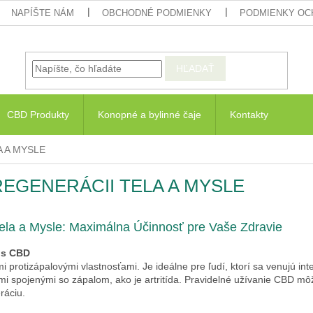
NAPÍŠTE NÁM
OBCHODNÉ PODMIENKY
PODMIENKY OC
HĽADAŤ
CBD Produkty
Konopné a bylinné čaje
Kontakty
A A MYSLE
REGENERÁCII TELA A MYSLE
la a Mysle: Maximálna Účinnosť pre Vaše Zdravie
i s CBD
i protizápalovými vlastnosťami. Je ideálne pre ľudí, ktorí sa venujú i
ami spojenými so zápalom, ako je artritída. Pravidelné užívanie CBD mô
ráciu.