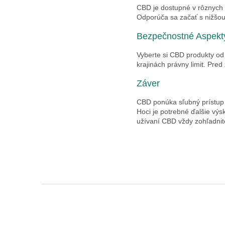
CBD je dostupné v rôznych f
Odporúča sa začať s nižšou
Bezpečnostné Aspekty
Vyberte si CBD produkty od
krajinách právny limit. Pre
Záver
CBD ponúka sľubný prístup 
Hoci je potrebné ďalšie vý
užívaní CBD vždy zohľadnite
Z
á
p
ä