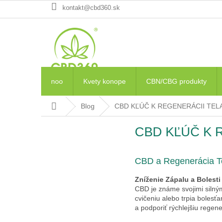
Prejsť
kontakt@cbd360.sk
na
obsah
noo
Kvety konope
CBN/CBG produkty
Domov
Blog
CBD KĽÚČ K REGENERÁCII TEL
CBD KĽÚČ K 
CBD a Regenerácia Te
Zníženie Zápalu a Bolest
CBD je známe svojimi silným
cvičeniu alebo trpia bolesť
a podporiť rýchlejšiu regene